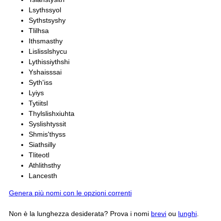
Lsythssyol
Sythstsyshy
Tlilhsa
Ithsmasthy
Lislisslshycu
Lythissiythshi
Yshaisssai
Syth'iss
Lyiys
Tytiitsl
Thylslishxiuhta
Syslishtyssit
Shmis'thyss
Siathsilly
Tliteotl
Athlithsthy
Lancesth
Genera più nomi con le opzioni correnti
Non è la lunghezza desiderata? Prova i nomi
brevi
ou
lunghi
.