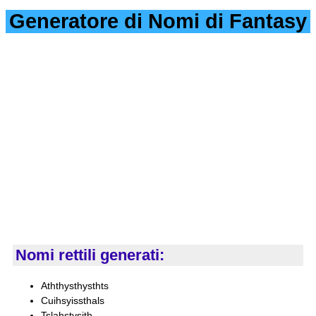
Generatore di Nomi di Fantasy
Nomi rettili generati:
Aththysthysthts
Cuihsyissthals
Tslahstysith