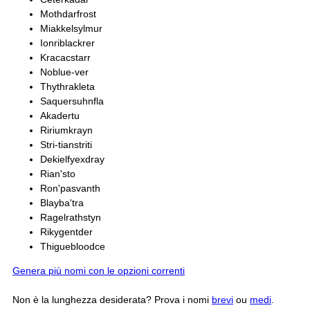
Mothdarfrost
Miakkelsylmur
Ionriblackrer
Kracacstarr
Noblue-ver
Thythrakleta
Saquersuhnfla
Akadertu
Ririumkrayn
Stri-tianstriti
Dekielfyexdray
Rian'sto
Ron'pasvanth
Blayba'tra
Ragelrathstyn
Rikygentder
Thiguebloodce
Genera più nomi con le opzioni correnti
Non è la lunghezza desiderata? Prova i nomi
brevi
ou
medi
.